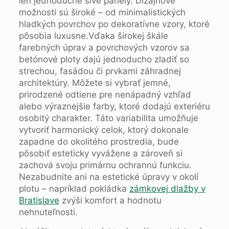
len jednoduché sivé panely. Dizajnové
možnosti sú široké – od minimalistických
hladkých povrchov po dekoratívne vzory, ktoré
pôsobia luxusne.Vďaka širokej škále
farebných úprav a povrchových vzorov sa
betónové ploty dajú jednoducho zladiť so
strechou, fasádou či prvkami záhradnej
architektúry. Môžete si vybrať jemné,
prirodzené odtiene pre nenápadný vzhľad
alebo výraznejšie farby, ktoré dodajú exteriéru
osobitý charakter. Táto variabilita umožňuje
vytvoriť harmonický celok, ktorý dokonale
zapadne do okolitého prostredia, bude
pôsobiť esteticky vyvážene a zároveň si
zachová svoju primárnu ochrannú funkciu.
Nezabudnite ani na estetické úpravy v okolí
plotu – napríklad pokládka
zámkovej dlažby v
Bratislave
zvýši komfort a hodnotu
nehnuteľnosti.