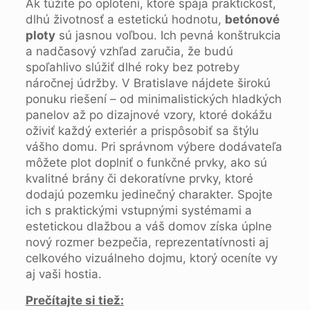
Ak túžite po oplotení, ktoré spája praktickosť,
dlhú životnosť a estetickú hodnotu,
betónové
ploty
sú jasnou voľbou. Ich pevná konštrukcia
a nadčasový vzhľad zaručia, že budú
spoľahlivo slúžiť dlhé roky bez potreby
náročnej údržby. V Bratislave nájdete širokú
ponuku riešení – od minimalistických hladkých
panelov až po dizajnové vzory, ktoré dokážu
oživiť každý exteriér a prispôsobiť sa štýlu
vášho domu. Pri správnom výbere dodávateľa
môžete plot doplniť o funkčné prvky, ako sú
kvalitné brány či dekoratívne prvky, ktoré
dodajú pozemku jedinečný charakter. Spojte
ich s praktickými vstupnými systémami a
estetickou dlažbou a váš domov získa úplne
nový rozmer bezpečia, reprezentatívnosti aj
celkového vizuálneho dojmu, ktorý oceníte vy
aj vaši hostia.
Prečítajte si tiež: