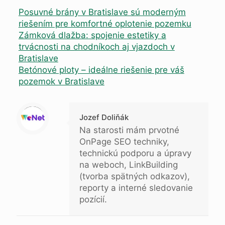
Posuvné brány v Bratislave sú moderným
riešením pre komfortné oplotenie pozemku
Zámková dlažba: spojenie estetiky a
trvácnosti na chodníkoch aj vjazdoch v
Bratislave
Betónové ploty – ideálne riešenie pre váš
pozemok v Bratislave
Warning
: Trying to access array offset on null in
/data/b/e/bee37f70-0f83-454a-8676-0156b88cd957/blogujeme.online/web/wp-content/themes/betheme-child/includes/content-single.php
on line
286
Jozef Doliňák
Na starosti mám prvotné
OnPage SEO techniky,
technickú podporu a úpravy
na weboch, LinkBuilding
(tvorba spätných odkazov),
reporty a interné sledovanie
pozícií.