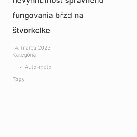
nevyhnutnosť správneho
fungovania bŕzd na
štvorkolke
14. marca 2023
Kategória
Auto-moto
Tagy