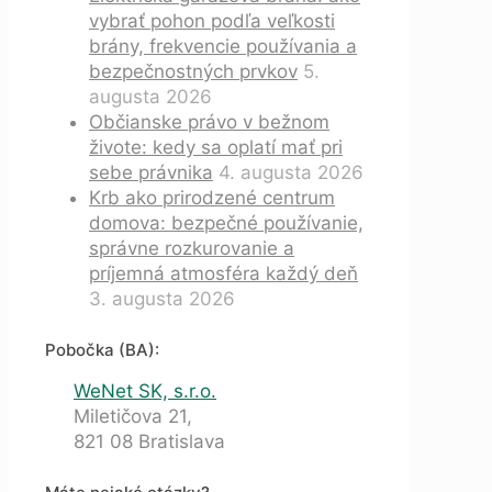
vybrať pohon podľa veľkosti
brány, frekvencie používania a
bezpečnostných prvkov
5.
augusta 2026
Občianske právo v bežnom
živote: kedy sa oplatí mať pri
sebe právnika
4. augusta 2026
Krb ako prirodzené centrum
domova: bezpečné používanie,
správne rozkurovanie a
príjemná atmosféra každý deň
3. augusta 2026
Pobočka (BA):
WeNet SK, s.r.o.
Miletičova 21,
821 08 Bratislava