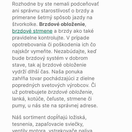
Rozhodne by ste nemali podceňovať
ani správnu starostlivosť o brzdy a
primerane šetrný spôsob jazdy na
štvorkolke.
Brzdové obloženie
,
brzdové strmene
a brzdy ako také
pravidelne kontrolujte. V prípade
opotrebovania či poškodenia ich čo
najskôr vymeňte. Nezabúdajte, keď
bude brzdový systém v dobrom
stave, tak aj brzdové obloženie
vydrží dlhší čas. Naša ponuka
zahŕňa tovar pochádzajúci z dielne
popredných svetových výrobcov. Či
už potrebujete
brzdové obloženie
,
lanká, kotúče, čeľuste, strmene či
pumy, u nás ste na správnej adrese.
Náš sortiment dopĺňajú ložiská,
tesnenia, zapaľovacie sviečky,
ventily motora, vstrekovače paliva,