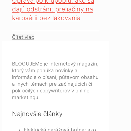
Oprava po krupobití: ako sa
dajú odstrániť preliačiny na
karosérii bez lakovania
Čítať viac
BLOGUJEME je internetový magazín,
ktorý vám ponúka novinky a
informácie o písaní, pútavom obsahu
a iných témach pre začínajúcich či
pokročilých copywriterov v online
marketingu.
Najnovšie články
Elektrická garážová brána: ako