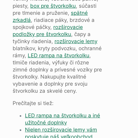
piesty,
box pre štvorkolku
, súčasti
pre tlmenie a pruženie,
spätné
zrkadlá
, riadiace páky, brzdové a
spojkové páčky,
rozširovacie
podložky pre štvorkolku
, čapy a
tyčinky riadenia,
rozširovacie lemy
blatníkov, kryty podvozku, ochranné
rámy,
LED rampa na štvorkolku
,
tlmiče riadenia, výfuky či rôzne
zimné doplnky a prívesné vozíky pre
štvorkolky. Nakupujte kvalitné
vybavenie a doplnky pre svoju
štvorkolku za skvelé ceny.
Prečítajte si tiež:
LED rampa na štvorkolku a iné
užitočné doplnky
Nielen rozširovacie lemy vám
poskytuje náš veľkoobchod