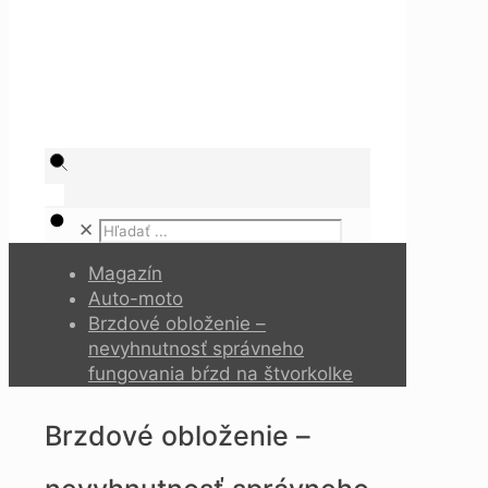
✕
Magazín
Auto-moto
Brzdové obloženie –
nevyhnutnosť správneho
fungovania bŕzd na štvorkolke
Brzdové obloženie –