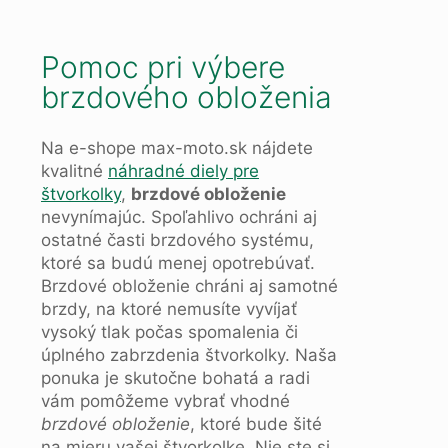
Pomoc pri výbere
brzdového obloženia
Na e-shope max-moto.sk nájdete
kvalitné
náhradné diely pre
štvorkolky
,
brzdové obloženie
nevynímajúc. Spoľahlivo ochráni aj
ostatné časti brzdového systému,
ktoré sa budú menej opotrebúvať.
Brzdové obloženie chráni aj samotné
brzdy, na ktoré nemusíte vyvíjať
vysoký tlak počas spomalenia či
úplného zabrzdenia štvorkolky. Naša
ponuka je skutočne bohatá a radi
vám pomôžeme vybrať vhodné
brzdové obloženie
, ktoré bude šité
na mieru vašej štvorkolke. Nie ste si