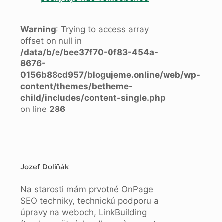
Warning
: Trying to access array
offset on null in
/data/b/e/bee37f70-0f83-454a-
8676-
0156b88cd957/blogujeme.online/web/wp-
content/themes/betheme-
child/includes/content-single.php
on line
286
Jozef Doliňák
Na starosti mám prvotné OnPage
SEO techniky, technickú podporu a
úpravy na weboch, LinkBuilding