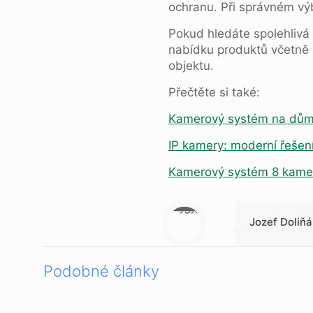
ochranu. Při správném výb
Pokud hledáte spolehlivá 
nabídku produktů včetně
objektu.
Přečtěte si také:
Kamerový systém na dům:
IP kamery: moderní řešen
Kamerový systém 8 kamer
Warning
: Trying to access array offset on null in
/data/b/e/bee37f70-0f83-454a-8676-0156b88cd957/blogujeme.online/web/wp-content/themes/betheme-child/includes/content-single.php
on line
286
Jozef Doliňá
Podobné články