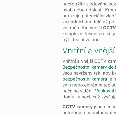
nepřetržité sledování, za
osob nebo událostí. Kro
odrazuje potenciální zlo
základních modelů až po 
vnitřně nebo vnější
CCTV
komplexní řešení pro cel
být ideální volbou.
Vnitřní a vnějš
Vnitřní a vnější CCTV kam
Bezp
e
čnostní kamery do 
Jsou navrženy tak, aby b
bezpečnostní kamera
je n
sníh nebo extrémní teplo
nočního vidění.
Venkovní 
domu i v noci, což zvyšu
CCTV kamery
jsou neoce
potřebujete monitorovat 