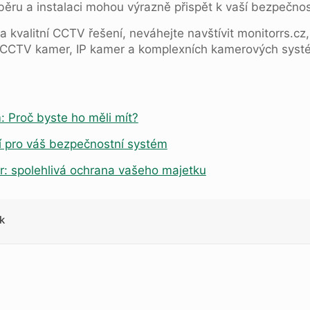
ěru a instalaci mohou výrazně přispět k vaší bezpečnost
a kvalitní CCTV řešení, neváhejte navštívit monitorrs.cz
 CCTV kamer, IP kamer a komplexních kamerových syst
 Proč byste ho měli mít?
í pro váš bezpečnostní sys
t
ém
: spolehlivá ochrana vašeho majetku
k