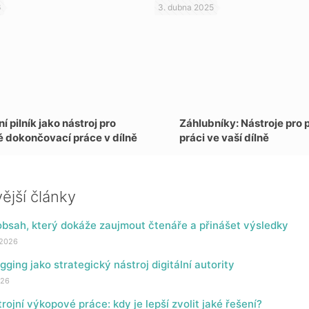
6
3. dubna 2025
í pilník jako nástroj pro
Záhlubníky: Nástroje pro 
é dokončovací práce v dílně
práci ve vaší dílně
ější články
bsah, který dokáže zaujmout čtenáře a přinášet výsledky
 2026
gging jako strategický nástroj digitální autority
026
trojní výkopové práce: kdy je lepší zvolit jaké řešení?