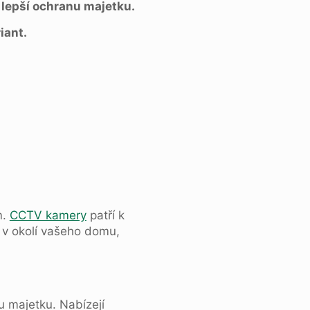
 lepší ochranu majetku.
iant.
m.
CCTV kamery
patří k
 v okolí vašeho domu,
u majetku. Nabízejí