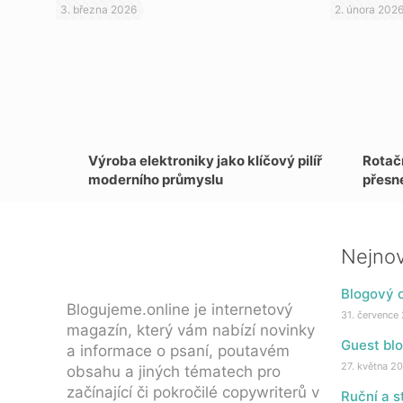
3. března 2026
2. února 202
Výroba elektroniky jako klíčový pilíř
Rotačn
moderního průmyslu
přesn
Nejnov
Blogový o
Blogujeme.online je internetový
31. července
magazín, který vám nabízí novinky
Guest blo
a informace o psaní, poutavém
27. května 2
obsahu a jiných tématech pro
začínající či pokročilé copywriterů v
Ruční a s