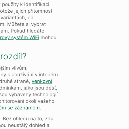
oužity k identifikaci
rotože jejich přítomnost
variantách, od
m. Můžete si vybrat
ebám. Pokud hledáte
rový systém WiFi
mohou
rozdíl?
jším vlivům.
y k používání v interiéru.
 druhé straně,
venkovní
dmínkám, jako jsou déšť,
jsou vybaveny technologií
onitorování okolí vašeho
tém se záznamem
.
 Bez ohledu na to, zda
nou neustálý dohled a