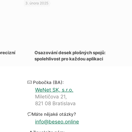
3. února 2025
precizní
Osazování desek plošných spojů:
spolehlivost pro každou aplikaci
Pobočka (BA):
WeNet SK, s.r.o.
Miletičova 21,
821 08 Bratislava
Máte nějaké otázky?
info@beseo.online