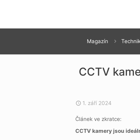
Magazín
Techni
CCTV kamery
1. září 2024
Článek ve zkratce:
CCTV kamery jsou ideál