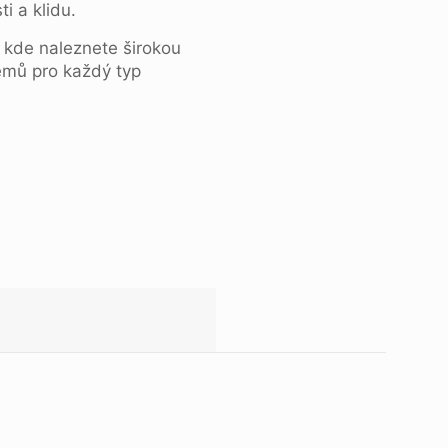
i a klidu.
, kde naleznete širokou
émů pro každý typ