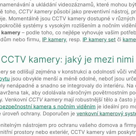
znamenávání a ukládání videozáznamů, které mohou být p
mě toho,
CCTV kamery
působí jako preventivní nástroj, p
děje. Momentálně jsou CCTV kamery dostupné v různých 
pokročilé systémy s vysokým rozlišením a nočním vidění
 kamery
– podle toho, co nejlépe vyhovuje vašim potř
ý dům nebo firmu,
IP kamery
, resp.
IP kam
e
ry set
či
kame
í CCTV kamery: jaký je mezi nimi 
ery se odlišují zejména v konstrukci a odolnosti vůči vně
bytu
jsou obvykle menší a méně odolné, neboť jsou určen
yly nenápadné a snadno se integrovaly do interiéru. Na
avržena tak, aby odolávala náročným povětrnostním po
ty. Venkovní
CCTV kamery
mají robustnější tělo a často 
bezpečnostní kamera s nočním viděním
je ideální pro m
je úroveň ochrany. Doporučen je
venkovní kamerový sys
nitelným nástrojem pro ochranu vašeho domova a firmy.
vnitřní prostory nebo exteriér, CCTV kamery vám poskyt