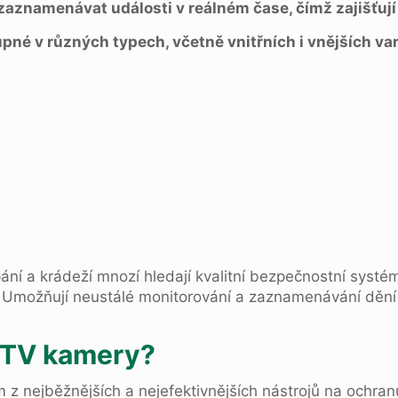
zaznamenávat události v reálném čase, čímž zajišťují
né v různých typech, včetně vnitřních i vnějších var
ní a krádeží mnozí hledají kvalitní bezpečnostní systé
. Umožňují neustálé monitorování a zaznamenávání dění
CTV kamery?
 z nejběžnějších a nejefektivnějších nástrojů na ochran