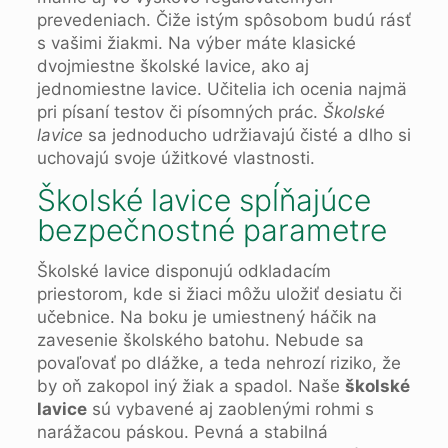
prevedeniach. Čiže istým spôsobom budú rásť
s vašimi žiakmi. Na výber máte klasické
dvojmiestne školské lavice, ako aj
jednomiestne lavice. Učitelia ich ocenia najmä
pri písaní testov či písomných prác.
Školské
lavice
sa jednoducho udržiavajú čisté a dlho si
uchovajú svoje úžitkové vlastnosti.
Školské lavice spĺňajúce
bezpečnostné parametre
Školské lavice disponujú odkladacím
priestorom, kde si žiaci môžu uložiť desiatu či
učebnice. Na boku je umiestnený háčik na
zavesenie školského batohu. Nebude sa
povaľovať po dlážke, a teda nehrozí riziko, že
by oň zakopol iný žiak a spadol. Naše
školské
lavice
sú vybavené aj zaoblenými rohmi s
narážacou páskou. Pevná a stabilná