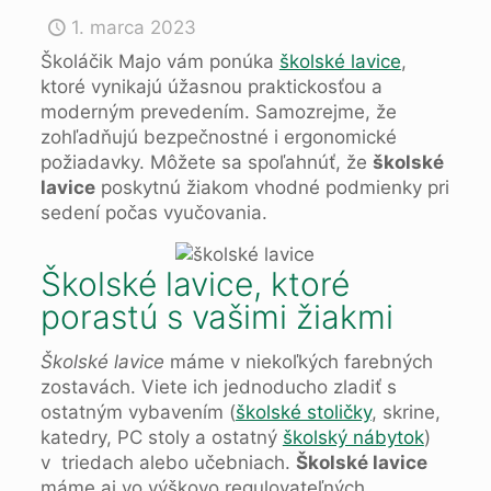
1. marca 2023
Školáčik Majo vám ponúka
školské lavice
,
ktoré vynikajú úžasnou praktickosťou a
moderným prevedením. Samozrejme, že
zohľadňujú bezpečnostné i ergonomické
požiadavky. Môžete sa spoľahnúť, že
školské
lavice
poskytnú žiakom vhodné podmienky pri
sedení počas vyučovania.
Školské lavice, ktoré
porastú s vašimi žiakmi
Školské lavice
máme v niekoľkých farebných
zostavách. Viete ich jednoducho zladiť s
ostatným vybavením (
školské stoličky
, skrine,
katedry, PC stoly a ostatný
školský nábytok
)
v triedach alebo učebniach.
Školské lavice
máme aj vo výškovo regulovateľných