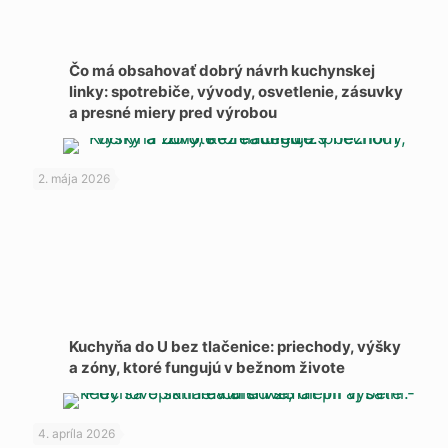
Čo má obsahovať dobrý návrh kuchynskej
linky: spotrebiče, vývody, osvetlenie, zásuvky
a presné miery pred výrobou
2. mája 2026
Kuchyňa do U bez tlačenice: priechody, výšky
a zóny, ktoré fungujú v bežnom živote
4. apríla 2026