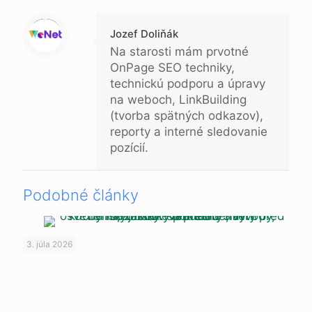
Warning
: Trying to access array offset on null in
/data/b/e/bee37f70-0f83-454a-8676-0156b88cd957/blogujeme.online/web/wp-content/themes/betheme-child/includes/content-single.php
on line
286
Jozef Doliňák
Na starosti mám prvotné
OnPage SEO techniky,
technickú podporu a úpravy
na weboch, LinkBuilding
(tvorba spätných odkazov),
reporty a interné sledovanie
pozícií.
Podobné články
3. júla 2026