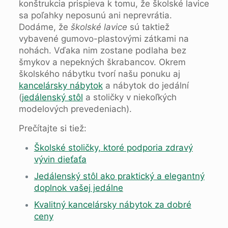
konštrukcia prispieva k tomu, že školské lavice
sa poľahky neposunú ani neprevrátia.
Dodáme, že
školské lavice
sú taktiež
vybavené gumovo-plastovými zátkami na
nohách. Vďaka nim zostane podlaha bez
šmykov a nepekných škrabancov. Okrem
školského nábytku tvorí našu ponuku aj
kancelársky nábytok
a nábytok do jedální
(
jedálenský s
t
ôl
a stoličky v niekoľkých
modelových prevedeniach).
Prečítajte si tiež:
Školské stoličky, ktoré podporia zdravý
vývin dieťaťa
Jedálenský stôl ako praktický a elegantný
doplnok vašej jedálne
Kvalitný kancelársky nábytok za dobré
ceny