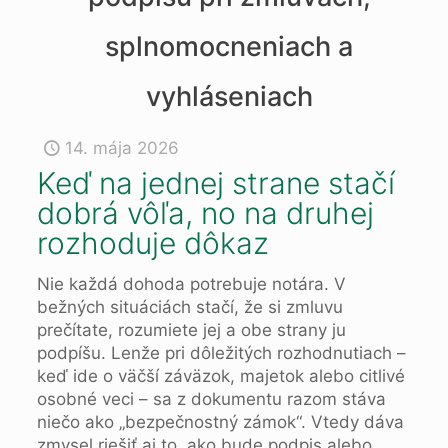
splnomocneniach a
vyhláseniach
14. mája 2026
Keď na jednej strane stačí
dobrá vôľa, no na druhej
rozhoduje dôkaz
Nie každá dohoda potrebuje notára. V
bežných situáciách stačí, že si zmluvu
prečítate, rozumiete jej a obe strany ju
podpíšu. Lenže pri dôležitých rozhodnutiach –
keď ide o väčší záväzok, majetok alebo citlivé
osobné veci – sa z dokumentu razom stáva
niečo ako „bezpečnostný zámok“. Vtedy dáva
zmysel riešiť aj to, ako bude podpis alebo