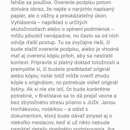
ľahšie sa používa. Overenie podpisu potom
dotvára obraz, že nejde o narýchlo napísaný
papier, ale o vážny a preukázateľný úkon.
Vyhlásenia – napríklad o určitých
skutočnostiach alebo o splnení podmienok –
môžu pôsobiť nenápadne, no často sa od nich
odvíja ďalší postup. Tu sa zvyčajne rieši, či
bude stačiť overenie podpisu, alebo je vhodné
mať aj overenú kópiu príloh, aby sa nestratil
kontext. Pripravte si platný doklad totožnosti a
premyslite si, či budete predkladať originál
alebo kópiu; notár totiž môže overiť zhodu
kópie s originálom, no potrebuje vidieť originál
listiny. Ak si nie ste istí, čo bude konkrétne
potrebné, v Bratislave sa to dá prejsť vecne a
bez zbytočného stresu priamo s JUDr. Janou
Horňákovou, notárkou – a odísť s
dokumentom, ktorý bude dávať zmysel aj o
niekoľko mesiacov, keď si už nikto nebude
pamätať detaily dnešného podpisovania, iba