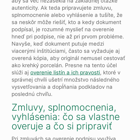
aby sa vec nezasekla na základnej otázke
autenticity. Ak teda pripravujete zmluvu,
splnomocnenie alebo vyhlásenie a tušíte, že
sa neskôr môže riešiť, kto a kedy dokument
podpísal, je rozumné myslieť na overenie
hneď pri podpise, nie až pri prvom probléme.
Navyše, keď dokument putuje medzi
viacerými inštitúciami, často sa vyžaduje aj
overená kópia, aby originál nemusel cestovať
ako krehký porcelán. Presne na tento účel
slúži aj
overenie listín a ich pravosti
, ktoré v
správnej chvíli ušetrí množstvo následného
vysvetľovania a dopĺňania podkladov na
poslednú chvíľu.
Zmluvy, splnomocnenia,
vyhlásenia: čo sa vlastne
overuje a čo si pripraviť
Pri zmluvách sa overenie podpisu využíva