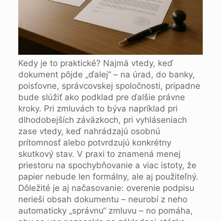
Kedy je to praktické? Najmä vtedy, keď
dokument pôjde „ďalej“ – na úrad, do banky,
poisťovne, správcovskej spoločnosti, prípadne
bude slúžiť ako podklad pre ďalšie právne
kroky. Pri zmluvách to býva napríklad pri
dlhodobejších záväzkoch, pri vyhláseniach
zase vtedy, keď nahrádzajú osobnú
prítomnosť alebo potvrdzujú konkrétny
skutkový stav. V praxi to znamená menej
priestoru na spochybňovanie a viac istoty, že
papier nebude len formálny, ale aj použiteľný.
Dôležité je aj načasovanie: overenie podpisu
nerieši obsah dokumentu – neurobí z neho
automaticky „správnu“ zmluvu – no pomáha,