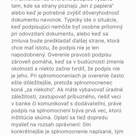
tam, kde sa strany poznajú „len z papiera“
alebo keď je potrebné zvýšiť dôveryhodnosť
dokumentu navonok. Typicky ide o situácie,
keď podpisujúci nemôže byť osobne prítomný
pri odovzdaní dokumentu, alebo keď sa
zmluva bude predkladať ďalšej strane, ktorá
chce mať istotu, že podpis nie je len
napodobnený. Overenie pravosti podpisu
zároveň pomáha, keď sa v budúcnosti zmenia
okolnosti a niekto začne tvrdiť, že podpis nie
je jeho. Pri splnomocneniach je overenie často
ešte dôležitejšie, pretože splnomocnenec
koná „za niekoho“. Ak máte vybavovať úradné
záležitosti, zastupovať príbuzného, riešiť veci
v banke či komunikovať s dodávateľmi, práve
podpis na splnomocnení býva prvá vec, ktorú
inštitúcia skúma. Oplatí sa tiež dopredu
myslieť na rozsah oprávnení: čím
konkrétnejšie je splnomocnenie napísané, tým