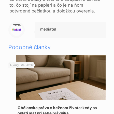
to, čo stojí na papieri a čo je na ňom
potvrdené pečiatkou a doložkou overenia.
Warning
: Trying to access array offset on null in
/data/b/e/bee37f70-0f83-454a-8676-0156b88cd957/blogujeme.online/web/wp-content/themes/betheme-child/includes/content-single.php
on line
286
mediatel
Podobné články
4. augusta 2026
Občianske právo v bežnom živote: kedy sa
oplatí mať pri sebe právnika