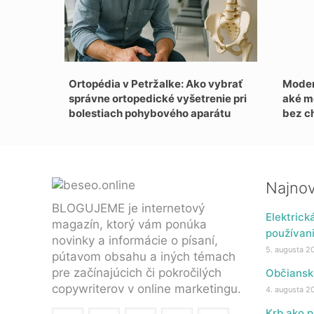
Ortopédia v Petržalke: Ako vybrať
Moder
správne ortopedické vyšetrenie pri
aké m
bolestiach pohybového aparátu
bez c
Najnov
BLOGUJEME je internetový
Elektrick
magazín, ktorý vám ponúka
používan
novinky a informácie o písaní,
5. augusta 2
pútavom obsahu a iných témach
pre začínajúcich či pokročilých
Občianske
copywriterov v online marketingu.
4. augusta 2
Krb ako 