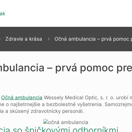
Zdravie a krása
Očná ambulancia – prvá pomoc p
bulancia – prvá pomoc pre
?
Očná ambulancia
Wessely Medical Optic, s. r. o. urob
me o najšetrnejšie a bezbolestné vyšetrenia. Samozrej
 a skúsený zdravotnícky personál.
ia so špičkovými odborníkmi