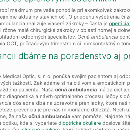
robí maximum pre vaše pohodlie pri akomkoľvek zákrok
ejmíme aktuálny stav ich očí. O priebehu vyšetrenia či 
mbulancia realizuje viaceré zákroky – častá je
operácia
i rôzne malé chirurgické zákroky v oblasti hornej a dolne
ohľadom odborných špecialistov.
Očná ambulancia
ponú
enia OCT, počítačovým trimestrom či nomkontaktným to
ncii dbáme na poradenstvo aj p
Medical Optic, s. r. o. ponúka svojim pacientom aj od
ových ťažkostí. Zakladáme si na citlivom a empatickom 
 každého pacienta. Naša
očná ambulancia
má za cieľ je
ho diagnostika a návrh optimálneho procesu liečby s d
ancia
dôsledne dbá na zdravotné prehliadky, ktoré na
etože prevencia je pre nás mimoriadne dôležitá. Nech u
íme, že naša
očná ambulancia
vám pomôže. Nájdete ná
optiku, kde si vyberiete
dioptrické okuliare
doslova šit
nutnosťou
slnečné okuliare
, ktoré taktiež nájdete v naše