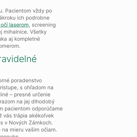
u. Pacientom vždy po
zákroku ich podrobne
 očí laserom
, screening
j mihalnice. Všetky
ka aj kompletné
nomerom.
ravidelné
borné poradenstvo
prístupe, s ohľadom na
diné – presné určenie
ôrazom na jej dlhodobý
šim pacientom odporúčame
ž vás trápia akékoľvek
s v Nových Zámkoch.
é na mieru vašim očiam.
j ponuke.