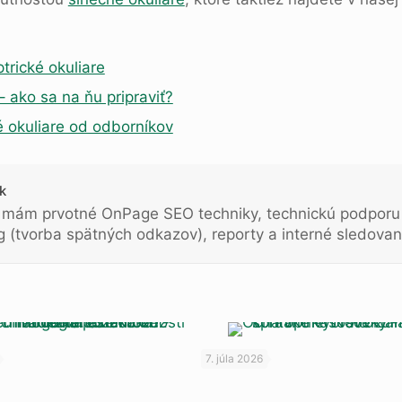
trické okuliare
 ako sa na ňu pripraviť?
 okuliare od odborníkov
k
i mám prvotné OnPage SEO techniky, technickú podporu
g (tvorba spätných odkazov), reporty a interné sledovani
7. júla 2026