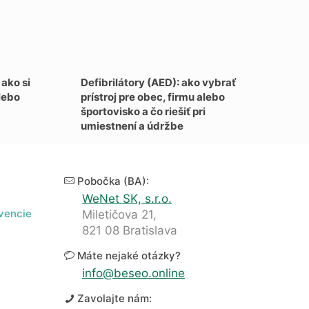
ako si
Defibrilátory (AED): ako vybrať
lebo
prístroj pre obec, firmu alebo
športovisko a čo riešiť pri
umiestnení a údržbe
Pobočka (BA):
WeNet SK, s.r.o.
kvencie
Miletičova 21,
821 08 Bratislava
Máte nejaké otázky?
info@beseo.online
Zavolajte nám: