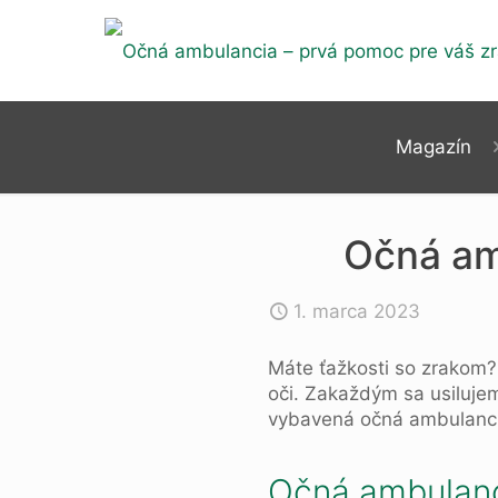
Magazín
Očná am
1. marca 2023
Máte ťažkosti so zrakom
oči. Zakaždým sa usiluje
vybavená očná ambulancia
Očná ambulanc