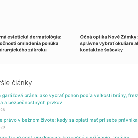
ná estetická dermatológia:
Očná optika Nové Zámky: 
ožnosti omladenia ponúka
správne vybrať okuliare a
hirurgického zákroku
kontaktné šošovky
šie články
á garážová brána: ako vybrať pohon podľa veľkosti brány, fre
ia a bezpečnostných prvkov
026
 právo v bežnom živote: kedy sa oplatí mať pri sebe právnika
026
prirodzené centrum domova: bezpečné používanie, správne