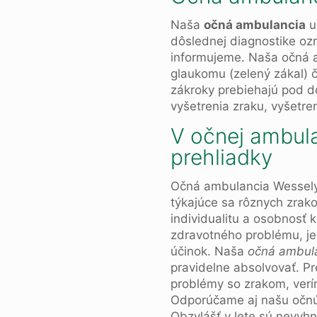
Naša
očná ambulancia
u
dôslednej diagnostike ozr
informujeme. Naša očná a
glaukomu (zelený zákal) č
zákroky prebiehajú pod d
vyšetrenia zraku, vyšetr
V očnej ambula
prehliadky
Očná ambulancia Wessely 
týkajúce sa rôznych zrak
individualitu a osobnosť
zdravotného problému, je
účinok. Naša
očná ambul
pravidelne absolvovať. Pr
problémy so zrakom, ver
Odporúčame aj našu očnú 
Obzvlášť v lete sú nevyh