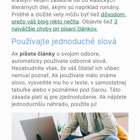
krátkym vetám zásadne líši od klasických
literárnych diel, akými sú napríklad romány.
Pridlhé a zložité vety môžu byť tiež
dôvodom,
prečo váš blog nikto nečíta
. Objavte tiež
3
najväčšie chyby pri písaní článkov.
Používajte jednoduché slová
Ak
píšete články
o svojom odbore,
automaticky používate odborné slová.
Nezabudnite však, že váš čitateľ ich vôbec
nemusí poznať. Ak používate málo známe
slovo, vysvetlite mu ho v texte, v samostatnej
tabuľke alebo v poznámke pod čiarou. Táto
zásada platí aj pre zjednodušenie. Ak nájdete
jednoduchšiu náhradu, použite ju!