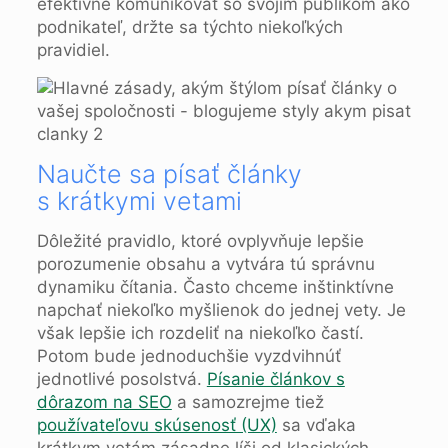
efektívne komunikovať so svojim publikom ako
podnikateľ, držte sa týchto niekoľkých
pravidiel.
Naučte sa písať články
s krátkymi vetami
Dôležité pravidlo, ktoré ovplyvňuje lepšie
porozumenie obsahu a vytvára tú správnu
dynamiku čítania. Často chceme inštinktívne
napchať niekoľko myšlienok do jednej vety. Je
však lepšie ich rozdeliť na niekoľko častí.
Potom bude jednoduchšie vyzdvihnúť
jednotlivé posolstvá.
Písanie článkov s
dôrazom na SEO
a samozrejme tiež
používateľovu skúsenosť (UX)
sa vďaka