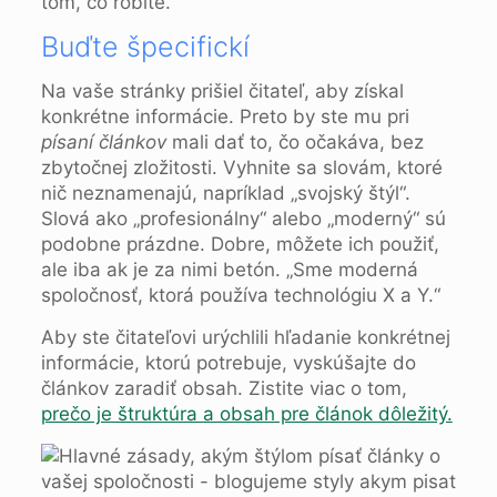
tom, čo robíte.
Buďte špecifickí
Na vaše stránky prišiel čitateľ, aby získal
konkrétne informácie. Preto by ste mu pri
písaní článkov
mali dať to, čo očakáva, bez
zbytočnej zložitosti. Vyhnite sa slovám, ktoré
nič neznamenajú, napríklad „svojský štýl“.
Slová ako „profesionálny“ alebo „moderný“ sú
podobne prázdne. Dobre, môžete ich použiť,
ale iba ak je za nimi betón. „Sme moderná
spoločnosť, ktorá používa technológiu X a Y.“
Aby ste čitateľovi urýchlili hľadanie konkrétnej
informácie, ktorú potrebuje, vyskúšajte do
článkov zaradiť obsah. Zistite viac o tom,
prečo je štruktúra a obsah pre článok dôležitý.