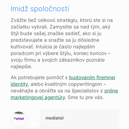
Imidž spoločnosti
Zvážte tiež celkovú stratégiu, ktorú ste si na
začiatku vybrali. Zamyslite sa nad tým, aký
štýl bude vašej značke sedieť, ako si ju
predstavujete a snažte sa ju dôsledne
kultivovať. Intuícia je často najlepším
poradcom pri výbere štýlu, koniec koncov –
svoju firmu a svojich zákazníkov poznáte
najlepšie.
Ak potrebujete pomôcť s
budovaním firemnej
identity
, alebo kvalitným copywritingom –
neváhajte a obráťte sa na špecialistov z
online
marketingovej agentúry
. Sme tu pre vás.
Warning
: Trying to access array offset on null in
/data/b/e/bee37f70-0f83-454a-8676-0156b88cd957/blogujeme.online/web/wp-content/themes/betheme-child/includes/content-single.php
on line
286
mediatel