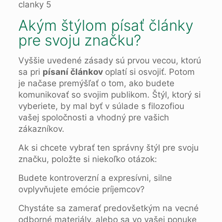
Akým štýlom písať články
pre svoju značku?
Vyššie uvedené zásady sú prvou vecou, ​​ktorú
sa pri
písaní článkov
oplatí si osvojiť. Potom
je načase premýšľať o tom, ako budete
komunikovať so svojim publikom. Štýl, ktorý si
vyberiete, by mal byť v súlade s filozofiou
vašej spoločnosti a vhodný pre vašich
zákazníkov.
Ak si chcete vybrať ten správny štýl pre svoju
značku, položte si niekoľko otázok:
Budete kontroverzní a expresívni, silne
ovplyvňujete emócie príjemcov?
Chystáte sa zamerať predovšetkým na vecné
odborné materiály, alebo sa vo vašej ponuke