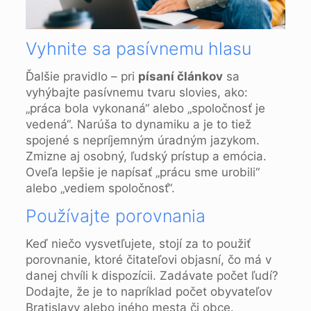
Vyhnite sa pasívnemu hlasu
Ďalšie pravidlo – pri
písaní článkov
sa
vyhýbajte pasívnemu tvaru slovies, ako:
„práca bola vykonaná“ alebo „spoločnosť je
vedená“. Narúša to dynamiku a je to tiež
spojené s nepríjemným úradným jazykom.
Zmizne aj osobný, ľudský prístup a emócia.
Oveľa lepšie je napísať „prácu sme urobili“
alebo „vediem spoločnosť“.
Používajte porovnania
Keď niečo vysvetľujete, stojí za to použiť
porovnanie, ktoré čitateľovi objasní, čo má v
danej chvíli k dispozícii. Zadávate počet ľudí?
Dodajte, že je to napríklad počet obyvateľov
Bratislavy alebo iného mesta či obce.